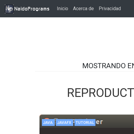
Ir al contenido principal
Inicio
Acerca de
Privacidad
MOSTRANDO EN
REPRODUCT
JAVA
JAVAFX
TUTORIAL