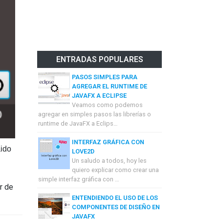
ENTRADAS POPULARES
PASOS SIMPLES PARA
AGREGAR EL RUNTIME DE
JAVAFX A ECLIPSE
Veamos como podemos
agregar en simples pasos las librerías o
runtime de JavaFX a Eclips…
INTERFAZ GRÁFICA CON
ido
LOVE2D
Un saludo a todos, hoy les
quiero explicar como crear una
simple interfaz gráfica con …
r de
ENTENDIENDO EL USO DE LOS
COMPONENTES DE DISEÑO EN
JAVAFX