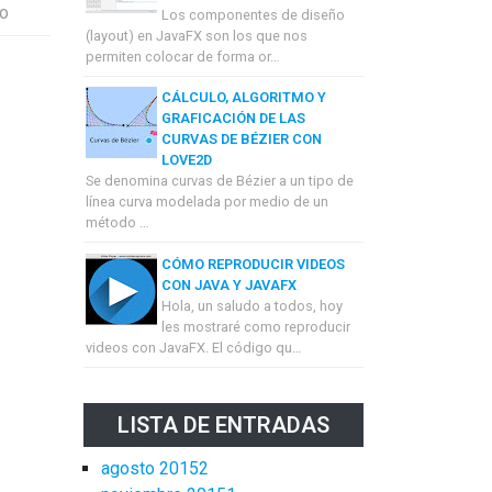
io
Los componentes de diseño
(layout) en JavaFX son los que nos
permiten colocar de forma or…
CÁLCULO, ALGORITMO Y
GRAFICACIÓN DE LAS
CURVAS DE BÉZIER CON
LOVE2D
Se denomina curvas de Bézier a un tipo de
línea curva modelada por medio de un
método …
CÓMO REPRODUCIR VIDEOS
CON JAVA Y JAVAFX
Hola, un saludo a todos, hoy
les mostraré como reproducir
videos con JavaFX. El código qu…
LISTA DE ENTRADAS
agosto 2015
2