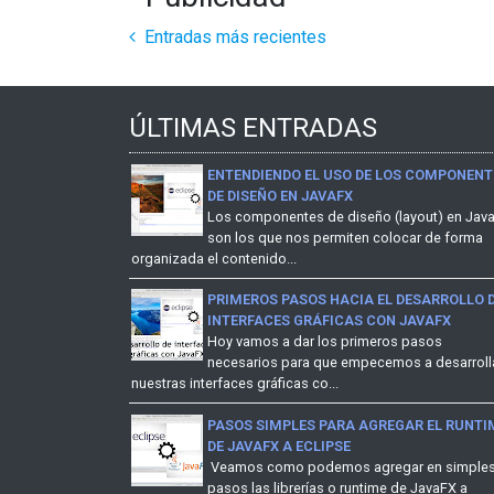
Entradas más recientes
ÚLTIMAS ENTRADAS
ENTENDIENDO EL USO DE LOS COMPONENT
DE DISEÑO EN JAVAFX
Los componentes de diseño (layout) en Jav
son los que nos permiten colocar de forma
organizada el contenido...
PRIMEROS PASOS HACIA EL DESARROLLO 
INTERFACES GRÁFICAS CON JAVAFX
Hoy vamos a dar los primeros pasos
necesarios para que empecemos a desarroll
nuestras interfaces gráficas co...
PASOS SIMPLES PARA AGREGAR EL RUNTI
DE JAVAFX A ECLIPSE
Veamos como podemos agregar en simple
pasos las librerías o runtime de JavaFX a