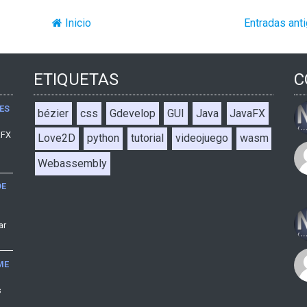
Inicio
Entradas ant
ETIQUETAS
C
ES
bézier
css
Gdevelop
GUI
Java
JavaFX
aFX
Love2D
python
tutorial
videojuego
wasm
Webassembly
DE
ar
ME
s