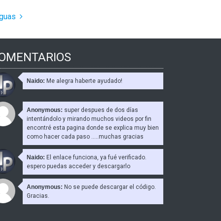
iguas
OMENTARIOS
Naido:
Me alegra haberte ayudado!
Anonymous:
super despues de dos días
intentándolo y mirando muchos videos por fin
encontré esta pagina donde se explica muy bien
como hacer cada paso .....muchas gracias
Naido:
El enlace funciona, ya fué verificado.
espero puedas acceder y descargarlo
Anonymous:
No se puede descargar el código.
Gracias.